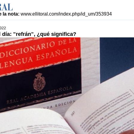
 la nota:
www.ellitoral.com/index.php/id_um/353934
2022
 día: "refrán", ¿qué significa?