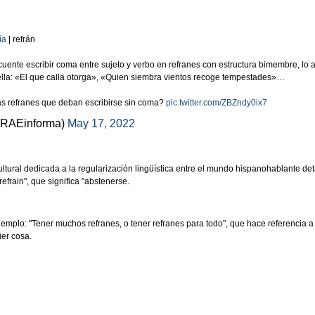
ía
| refrán
uente escribir coma entre sujeto y verbo en refranes con estructura bimembre, lo
ella: «El que calla otorga», «Quien siembra vientos recoge tempestades»…
 refranes que deban escribirse sin coma?
pic.twitter.com/ZBZndy0ix7
RAEinforma)
May 17, 2022
ultural dedicada a la regularización lingüística entre el mundo hispanohablante det
refrain", que significa "abstenerse.
mplo: "Tener muchos refranes, o tener refranes para todo", que hace referencia a 
ier cosa.