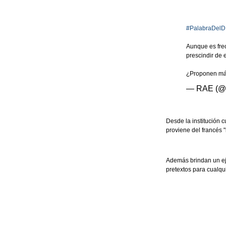
#PalabraDelD
Aunque es frec
prescindir de 
¿Proponen más
— RAE (@
Desde la institución c
proviene del francés "
Además brindan un eje
pretextos para cualqu