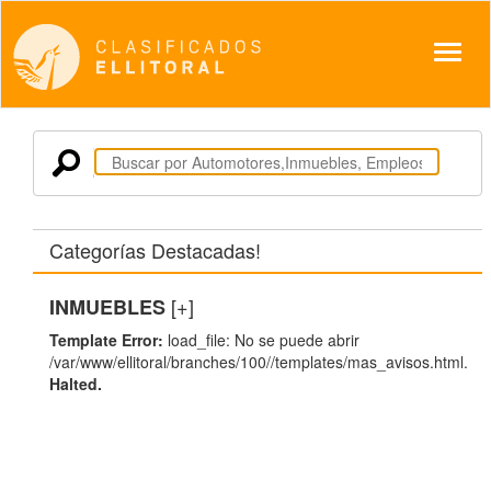
Despl
Categorías Destacadas!
[+]
INMUEBLES
Template Error:
load_file: No se puede abrir
/var/www/ellitoral/branches/100//templates/mas_avisos.html.
Halted.