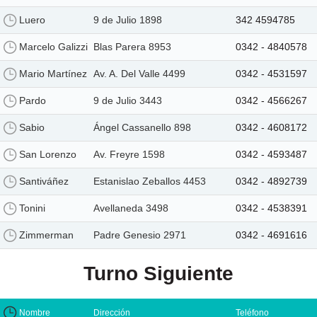
Luero
9 de Julio 1898
342 4594785
Marcelo Galizzi
Blas Parera 8953
0342 - 4840578
Mario Martínez
Av. A. Del Valle 4499
0342 - 4531597
Pardo
9 de Julio 3443
0342 - 4566267
Sabio
Ángel Cassanello 898
0342 - 4608172
San Lorenzo
Av. Freyre 1598
0342 - 4593487
Santiváñez
Estanislao Zeballos 4453
0342 - 4892739
Tonini
Avellaneda 3498
0342 - 4538391
Zimmerman
Padre Genesio 2971
0342 - 4691616
Turno Siguiente
Nombre
Dirección
Teléfono