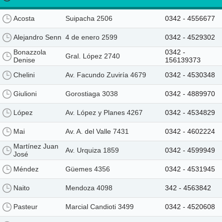
Acosta
Suipacha 2506
0342 - 4556677
Alejandro Senn
4 de enero 2599
0342 - 4529302
Bonazzola
0342 -
Gral. López 2740
Denise
156139373
Chelini
Av. Facundo Zuviría 4679
0342 - 4530348
Giulioni
Gorostiaga 3038
0342 - 4889970
López
Av. López y Planes 4267
0342 - 4534829
Mai
Av. A. del Valle 7431
0342 - 4602224
Martínez Juan
Av. Urquiza 1859
0342 - 4599949
José
Méndez
Güemes 4356
0342 - 4531945
Naito
Mendoza 4098
342 - 4563842
Pasteur
Marcial Candioti 3499
0342 - 4520608