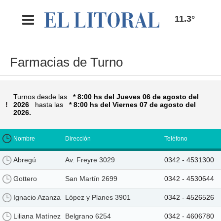
11.3°
Farmacias de Turno
Turnos
desde las
* 8:00 hs del Jueves 06 de agosto del
!
2026
hasta las
* 8:00 hs del Viernes 07 de agosto del
2026.
Nombre
Dirección
Teléfono
Abregú
Av. Freyre 3029
0342 - 4531300
Gottero
San Martín 2699
0342 - 4530644
Ignacio Azanza
López y Planes 3901
0342 - 4526526
Liliana Matínez
Belgrano 6254
0342 - 4606780