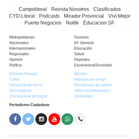
Campolitoral
Revista Nosotros
Clasificados
CYD Litoral
Podcasts
Mirador Provincial
Viví Mejor
Puerto Negocios
Notife
Educacion SF
Metropolitanas
Sucesos
Nacionales
Inf. General
Internacionales
Educación
Regionales
Salud
Opinión
Deportes
Política
Escenarios&Sociedad
Próximo Feriado
Móviles
Clima
Noticias por e-mail
Farmacias de turno
Receptorias de avisos
Necrológicas
Sitios recomendados
Cronograma de pagos
Horóscopo
Periodismo Ciudadano