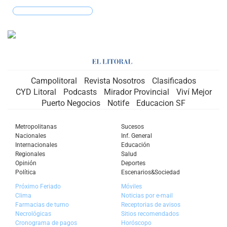
MIRÁ TU SIGNO
Campolitoral
Revista Nosotros
Clasificados
CYD Litoral
Podcasts
Mirador Provincial
Viví Mejor
Puerto Negocios
Notife
Educacion SF
Metropolitanas
Sucesos
Nacionales
Inf. General
Internacionales
Educación
Regionales
Salud
Opinión
Deportes
Política
Escenarios&Sociedad
Próximo Feriado
Móviles
Clima
Noticias por e-mail
Farmacias de turno
Receptorias de avisos
Necrológicas
Sitios recomendados
Cronograma de pagos
Horóscopo