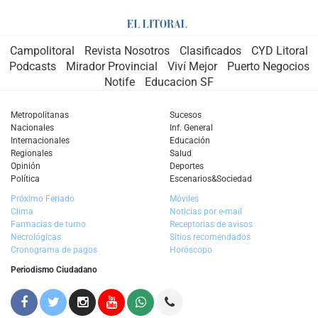
Campolitoral
Revista Nosotros
Clasificados
CYD Litoral
Podcasts
Mirador Provincial
Viví Mejor
Puerto Negocios
Notife
Educacion SF
Metropolitanas
Sucesos
Nacionales
Inf. General
Internacionales
Educación
Regionales
Salud
Opinión
Deportes
Política
Escenarios&Sociedad
Próximo Feriado
Móviles
Clima
Noticias por e-mail
Farmacias de turno
Receptorias de avisos
Necrológicas
Sitios recomendados
Cronograma de pagos
Horóscopo
Periodismo Ciudadano