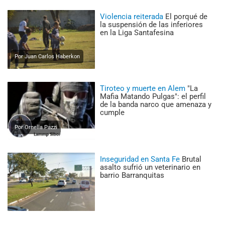
Violencia reiterada
El porqué de
la suspensión de las inferiores
en la Liga Santafesina
Por Juan Carlos Haberkon
Tiroteo y muerte en Alem
"La
Mafia Matando Pulgas": el perfil
de la banda narco que amenaza y
cumple
Por Ornella Pazzi
Inseguridad en Santa Fe
Brutal
asalto sufrió un veterinario en
barrio Barranquitas