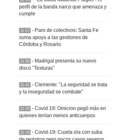
perfil de la banda narco que amenaza y
cumple
- Paro de colectivos: Santa Fe
11:57
suma apoyo a las gestiones de
Córdoba y Rosario
- Madrigal presenta su nuevo
11:50
disco "Texturas"
- Clemente: "La seguridad se trata
11:41
y la inseguridad se combate"
- Covid 19: Omicron pegó más en
11:20
quienes tenían menos anticuerpos
- Covid-19: Cuarta ola con suba
11:19
de registros pero pocos casos severos