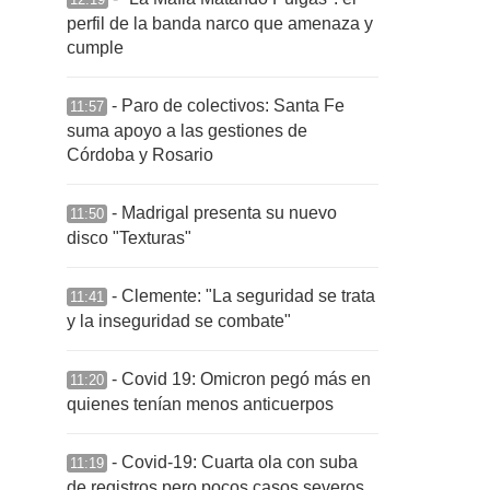
perfil de la banda narco que amenaza y
cumple
- Paro de colectivos: Santa Fe
11:57
suma apoyo a las gestiones de
Córdoba y Rosario
- Madrigal presenta su nuevo
11:50
disco "Texturas"
- Clemente: "La seguridad se trata
11:41
y la inseguridad se combate"
- Covid 19: Omicron pegó más en
11:20
quienes tenían menos anticuerpos
- Covid-19: Cuarta ola con suba
11:19
de registros pero pocos casos severos