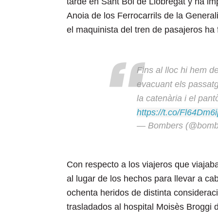
tarde en Sant Boi de Llobregat y ha im
Anoia de los Ferrocarrils de la Genera
el maquinista del tren de pasajeros ha f
Fins al lloc hi hem 
evacuant els passatg
la catenària i el pan
https://t.co/Fl64Dm6
— Bombers (@bomb
Con respecto a los viajeros que viajab
al lugar de los hechos para llevar a c
ochenta heridos de distinta considerac
trasladados al hospital Moisès Broggi 