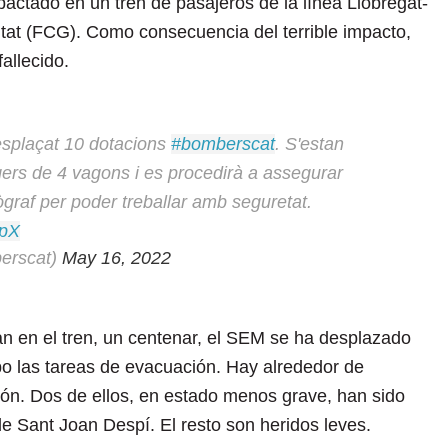
pactado en un tren de pasajeros de la línea Llobregat-
litat (FCG). Como consecuencia del terrible impacto,
allecido.
desplaçat 10 dotacions
#bomberscat
. S'estan
ers de 4 vagons i es procedirà a assegurar
tògraf per poder treballar amb seguretat.
ipX
erscat)
May 16, 2022
an en el tren, un centenar, el SEM se ha desplazado
abo las tareas de evacuación. Hay alrededor de
ión. Dos de ellos, en estado menos grave, han sido
de Sant Joan Despí. El resto son heridos leves.