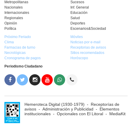
Metropolitanas
Sucesos
Nacionales
Inf. General
Internacionales
Educación
Regionales
Salud
Opinión
Deportes
Política
Escenarios&Sociedad
Próximo Feriado
Móviles
Clima
Noticias por e-mail
Farmacias de turno
Receptorias de avisos
Necrológicas
Sitios recomendados
Cronograma de pagos
Horóscopo
Periodismo Ciudadano
Hemeroteca Digital (1930-1979)
-
Receptorías de
avisos
-
Administración y Publicidad
-
Elementos
institucionales
-
Opcionales con El Litoral
-
MediaKit