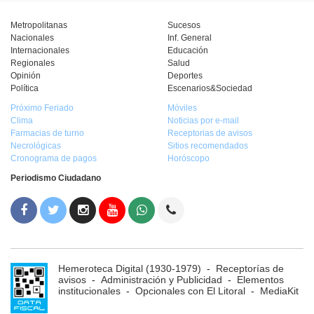
Metropolitanas
Sucesos
Nacionales
Inf. General
Internacionales
Educación
Regionales
Salud
Opinión
Deportes
Política
Escenarios&Sociedad
Próximo Feriado
Móviles
Clima
Noticias por e-mail
Farmacias de turno
Receptorias de avisos
Necrológicas
Sitios recomendados
Cronograma de pagos
Horóscopo
Periodismo Ciudadano
Hemeroteca Digital (1930-1979)
-
Receptorías de
avisos
-
Administración y Publicidad
-
Elementos
institucionales
-
Opcionales con El Litoral
-
MediaKit