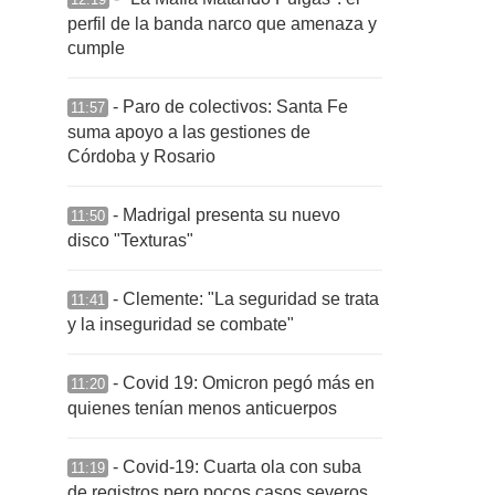
perfil de la banda narco que amenaza y
cumple
- Paro de colectivos: Santa Fe
11:57
suma apoyo a las gestiones de
Córdoba y Rosario
- Madrigal presenta su nuevo
11:50
disco "Texturas"
- Clemente: "La seguridad se trata
11:41
y la inseguridad se combate"
- Covid 19: Omicron pegó más en
11:20
quienes tenían menos anticuerpos
- Covid-19: Cuarta ola con suba
11:19
de registros pero pocos casos severos