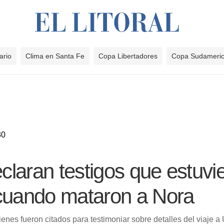
ario
Clima en Santa Fe
Copa Libertadores
Copa Sudameri
30
laran testigos que estuvi
 cuando mataron a Nora
ienes fueron citados para testimoniar sobre detalles del viaje 