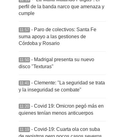
perfil de la banda narco que amenaza y
cumple
- Paro de colectivos: Santa Fe
11:57
suma apoyo a las gestiones de
Córdoba y Rosario
- Madrigal presenta su nuevo
11:50
disco "Texturas"
- Clemente: "La seguridad se trata
11:41
y la inseguridad se combate"
- Covid 19: Omicron pegó más en
11:20
quienes tenían menos anticuerpos
- Covid-19: Cuarta ola con suba
11:19
de registros pero pocos casos severos