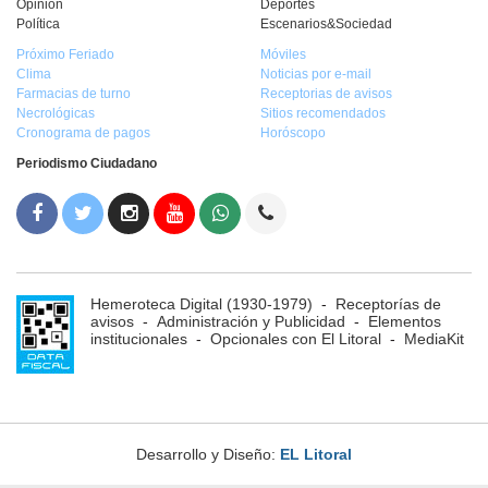
Opinión
Deportes
Política
Escenarios&Sociedad
Próximo Feriado
Móviles
Clima
Noticias por e-mail
Farmacias de turno
Receptorias de avisos
Necrológicas
Sitios recomendados
Cronograma de pagos
Horóscopo
Periodismo Ciudadano
Hemeroteca Digital (1930-1979)
-
Receptorías de
avisos
-
Administración y Publicidad
-
Elementos
institucionales
-
Opcionales con El Litoral
-
MediaKit
Desarrollo y Diseño:
EL Litoral