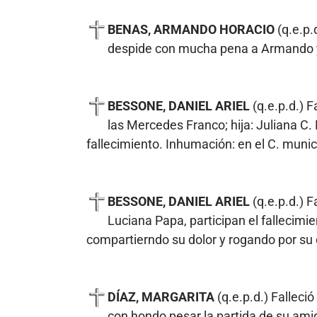
BENAS, ARMANDO HORACIO
(q.e.p.
despide con mucha pena a Armando y
BESSONE, DANIEL ARIEL
(q.e.p.d.) F
las Mercedes Franco; hija: Juliana C.
fallecimiento. Inhumación: en el C. munic
BESSONE, DANIEL ARIEL
(q.e.p.d.) 
Luciana Papa, participan el fallecim
compartierndo su dolor y rogando por su
DÍAZ, MARGARITA
(q.e.p.d.) Falleci
con hondo pesar la partida de su am