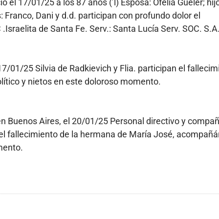
ció el 17/01/25 a los 87 años (’l) Esposa: Ofelia Gueler; hij
: Franco, Dani y d.d. participan con profundo dolor el
 .Israelita de Santa Fe. Serv.: Santa Lucía Serv. SOC. S.A
l 17/01/25 Silvia de Radkievich y Flia. participan el fallecim
olítico y nietos en este doloroso momento.
ó en Buenos Aires, el 20/01/25 Personal directivo y compa
 el fallecimiento de la hermana de María José, acompañ
mento.