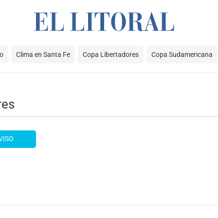
io
Clima en Santa Fe
Copa Libertadores
Copa Sudamericana
res
VISO