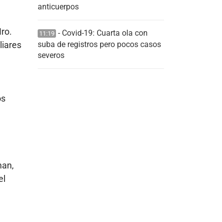
anticuerpos
Nro.
- Covid-19: Cuarta ola con
11:19
suba de registros pero pocos casos
liares
severos
os
man,
el