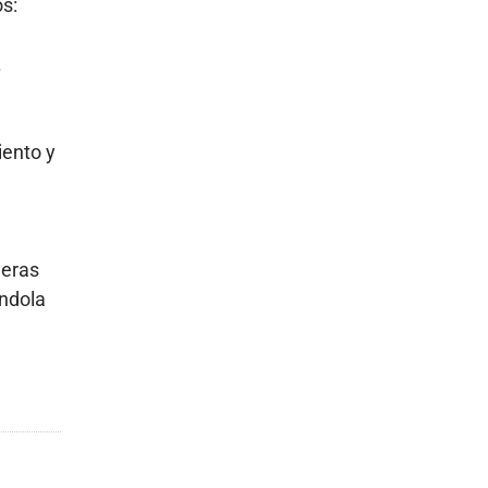
os:
.
iento y
ñeras
ándola