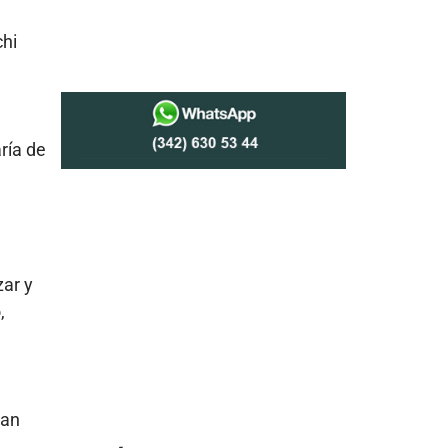
chi
aría de
zar y
,
pan