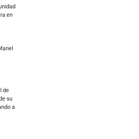
munidad
dra en
Mariel
l de
 de su
ando a