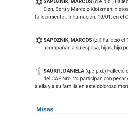
SAPOZNIK, MARCOS
(q.e.p.d.) Falle
Elen, Berti y Marcelo Klotzman; nietos
fallecimiento.. Inhumación: 19/01, en el C
SAPOZNIK, MARCOS
(z’l) Falleció e
acompañan a su esposa, hijas, hijo p
SAURIT, DANIELA
(q.e.p.d.) Falleci
del CAF Nro. 24 participan con pesar
a ella y a su familia en este doloroso mo
Misas