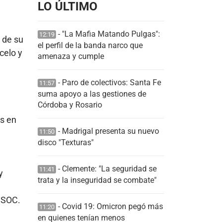
LO ÚLTIMO
- "La Mafia Matando Pulgas":
12:19
o de su
el perfil de la banda narco que
celo y
amenaza y cumple
- Paro de colectivos: Santa Fe
11:57
suma apoyo a las gestiones de
Córdoba y Rosario
es en
- Madrigal presenta su nuevo
11:50
disco "Texturas"
- Clemente: "La seguridad se
11:41
y
trata y la inseguridad se combate"
. SOC.
- Covid 19: Omicron pegó más
11:20
en quienes tenían menos