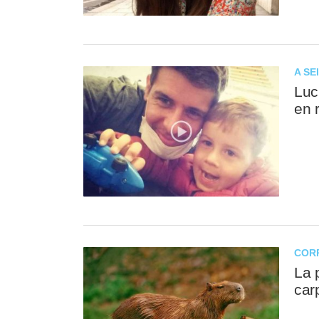
A SE
Luc
en 
COR
La 
car