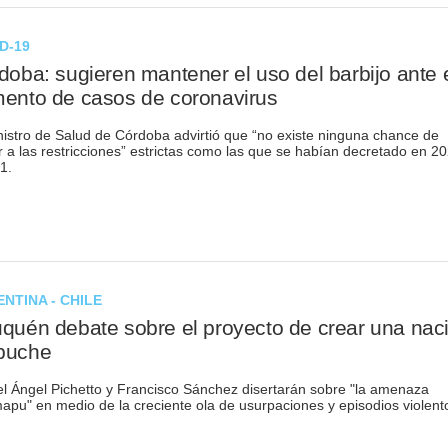
D-19
doba: sugieren mantener el uso del barbijo ante 
ento de casos de coronavirus
nistro de Salud de Córdoba advirtió que “no existe ninguna chance de
r a las restricciones” estrictas como las que se habían decretado en 2
1.
NTINA - CHILE
quén debate sobre el proyecto de crear una nac
puche
l Ángel Pichetto y Francisco Sánchez disertarán sobre "la amenaza
apu" en medio de la creciente ola de usurpaciones y episodios violent