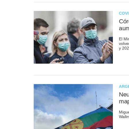
COVI
Cór
aum
El Mi
volve
y 202
ARGE
Neu
ma
Migue
Wallm