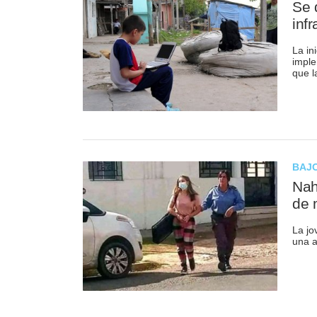
Se 
inf
La in
imple
que l
BAJO
Nah
de 
La jo
una a