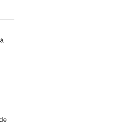
pá
 de