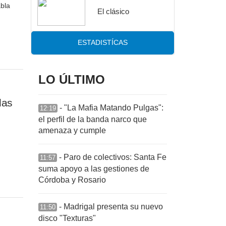
abla
El clásico
ESTADISTÍCAS
LO ÚLTIMO
las
- "La Mafia Matando Pulgas":
12:19
el perfil de la banda narco que
amenaza y cumple
- Paro de colectivos: Santa Fe
11:57
suma apoyo a las gestiones de
Córdoba y Rosario
- Madrigal presenta su nuevo
11:50
disco "Texturas"