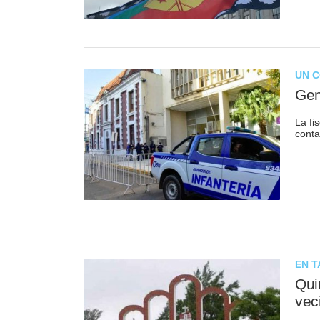
UN 
Gen
La fi
conta
EN 
Qui
vec