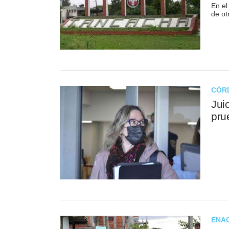
En el
de ot
CÓR
Jui
pru
ENA