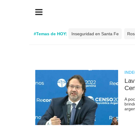
#Temas de HOY:
Inseguridad en Santa Fe
Ros
INDE
Lav
Cen
A poc
brind
argen