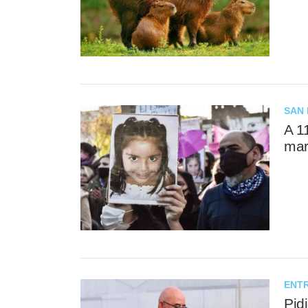
SAN 
A 1
mar
ENTR
Pid