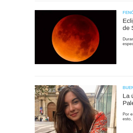
FEN
Ecl
de 
Duran
espec
BUEN
La 
Pal
Por e
esto,