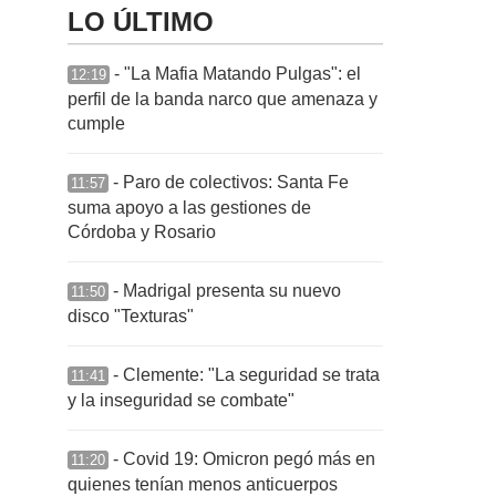
LO ÚLTIMO
- "La Mafia Matando Pulgas": el
12:19
perfil de la banda narco que amenaza y
cumple
- Paro de colectivos: Santa Fe
11:57
suma apoyo a las gestiones de
Córdoba y Rosario
- Madrigal presenta su nuevo
11:50
disco "Texturas"
- Clemente: "La seguridad se trata
11:41
y la inseguridad se combate"
- Covid 19: Omicron pegó más en
11:20
quienes tenían menos anticuerpos