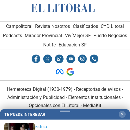
Campolitoral
Revista Nosotros
Clasificados
CYD Litoral
Podcasts
Mirador Provincial
VivíMejor SF
Puerto Negocios
Notife
Educacion SF
Hemeroteca Digital (1930-1979)
-
Receptorías de avisos
-
Administración y Publicidad
-
Elementos institucionales
-
Opcionales con El Litoral
-
MediaKit
TE PUEDE INTERESAR
✕
El Litoral es miembro de:
POLÍTICA