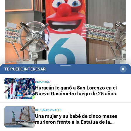
TE PUEDE INTERESAR
✕
Sorteo del domingo 9 de agosto
Quini 6: estos
DEPORTES
Huracán le ganó a San Lorenzo en el
son los números ganadores
Nuevo Gasómetro luego de 25 años
En Rosario
Lionel Messi y su familia dieron el último
adiós a Jorge Messi en una ceremonia íntima
INTERNACIONALES
Una mujer y su bebé de cinco meses
murieron frente a la Estatua de la
Pronóstico nacional
Frío extremo: 13 provincias están
Libertad