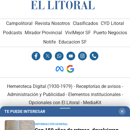
Campolitoral
Revista Nosotros
Clasificados
CYD Litoral
Podcasts
Mirador Provincial
VivíMejor SF
Puerto Negocios
Notife
Educacion SF
Hemeroteca Digital (1930-1979)
-
Receptorías de avisos
-
Administración y Publicidad
-
Elementos institucionales
-
Opcionales con El Litoral
-
MediaKit
TE PUEDE INTERESAR
✕
El Litoral es miembro de:
INFORMACIÓN GENERAL