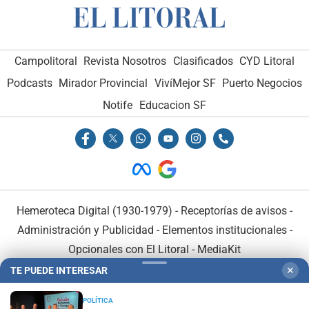
Campolitoral
Revista Nosotros
Clasificados
CYD Litoral
Podcasts
Mirador Provincial
VivíMejor SF
Puerto Negocios
Notife
Educacion SF
Hemeroteca Digital (1930-1979)
-
Receptorías de avisos
-
Administración y Publicidad
-
Elementos institucionales
-
Opcionales con El Litoral
-
MediaKit
TE PUEDE INTERESAR
✕
El Litoral es miembro de:
POLÍTICA