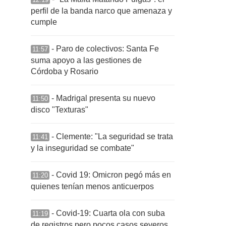
perfil de la banda narco que amenaza y
cumple
- Paro de colectivos: Santa Fe
11:57
suma apoyo a las gestiones de
Córdoba y Rosario
- Madrigal presenta su nuevo
11:50
disco "Texturas"
- Clemente: "La seguridad se trata
11:41
y la inseguridad se combate"
- Covid 19: Omicron pegó más en
11:20
quienes tenían menos anticuerpos
- Covid-19: Cuarta ola con suba
11:19
de registros pero pocos casos severos