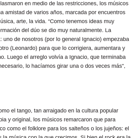
lasmaron en medio de las restricciones, los músicos
na amistad de varios años, marcada por encuentros
música, arte, la vida. “Como tenemos ideas muy
formación del dúo se dio muy naturalmente. La
a: uno de nosotros (por lo general Ignacio) empezaba
l otro (Leonardo) para que lo corrigiera, aumentara y
no. Luego el arreglo volvía a Ignacio, que terminaba
a necesario, lo hacíamos girar una o dos veces más”,
o el tango, tan arraigado en la cultura popular
pia y original, los músicos remarcaron que para
o como el folklore para los salteños o los jujeños: el
s la música con la que crecimos. Si bien el rock era la