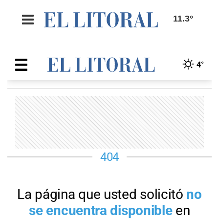
11.3°