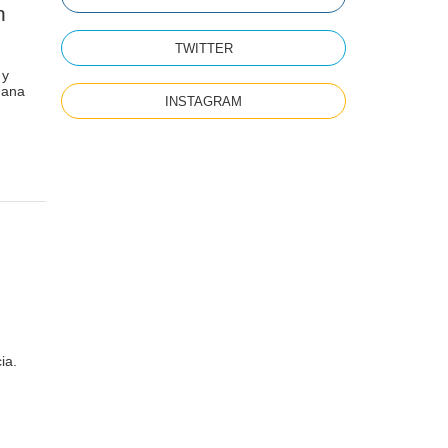
n
TWITTER
 y
mana
INSTAGRAM
ia.