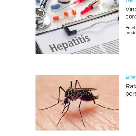
THE 
Vin
cor
En el
produ
ALER
Raf
per