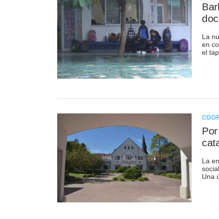
Bar
doc
La nu
en co
el ta
COOR
Por
cat
La en
socia
Una ú