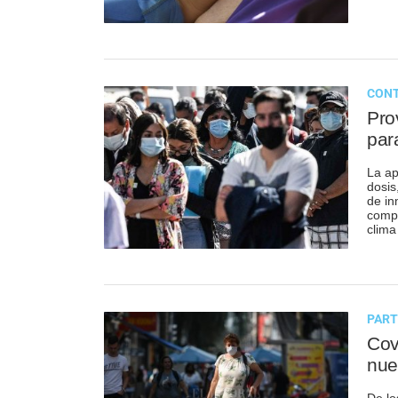
CONT
Pro
par
La ap
dosis
de in
compl
clima 
PART
Cov
nue
De lo