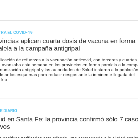
RA EL COVID-19
vincias aplican cuarta dosis de vacuna en forma
alela a la campaña antigripal
licación de refuerzos a la vacunación anticovid, con terceras y cuartas
, avanzaba esta semana en las provincias en forma paralela a la cam
munización antigripal y las autoridades de Salud instaron a la població
etar los esquemas para reducir riesgos ante la inminente llegada del
frío.
E DIARIO
id en Santa Fe: la provincia confirmó sólo 7 cas
vos
s positivos notificados este sábado, uno corresponde a la ciudad capita