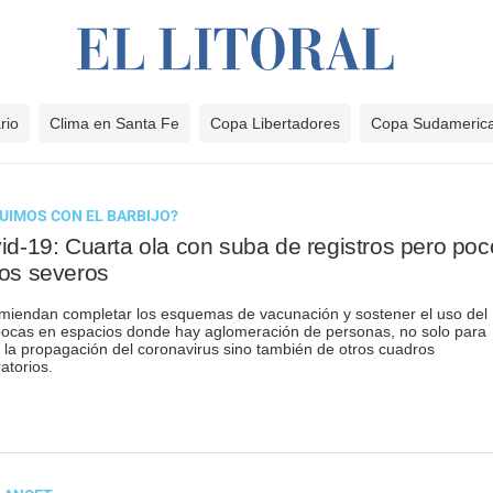
rio
Clima en Santa Fe
Copa Libertadores
Copa Sudameric
UIMOS CON EL BARBIJO?
id-19: Cuarta ola con suba de registros pero poc
os severos
iendan completar los esquemas de vacunación y sostener el uso del
ocas en espacios donde hay aglomeración de personas, no solo para
r la propagación del coronavirus sino también de otros cuadros
ratorios.