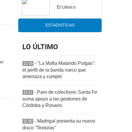
El clásico
ESTADISTÍCAS
LO ÚLTIMO
el
- "La Mafia Matando Pulgas":
12:19
s
el perfil de la banda narco que
amenaza y cumple
- Paro de colectivos: Santa Fe
11:57
suma apoyo a las gestiones de
Córdoba y Rosario
- Madrigal presenta su nuevo
11:50
disco "Texturas"