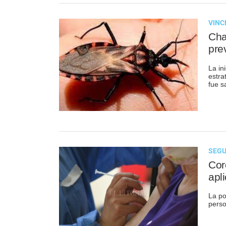
VINC
Cha
pre
La in
estra
fue s
SEGU
Cor
apl
La po
perso