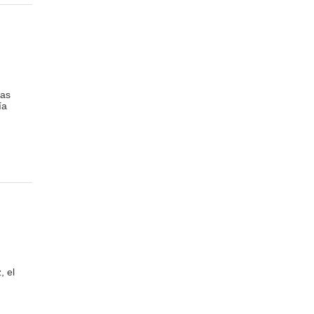
las
ía
, el