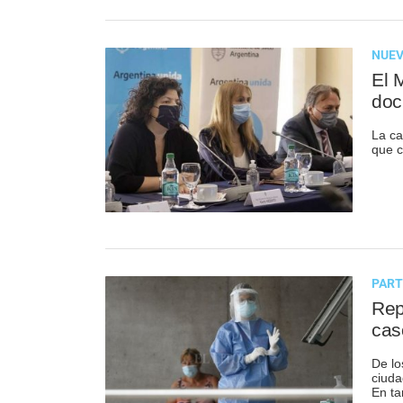
NUEV
El 
doc
La ca
que c
PART
Rep
cas
De lo
ciuda
En ta