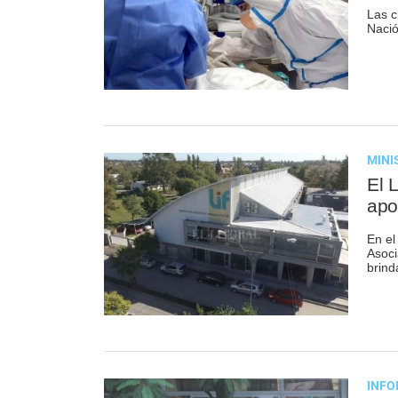
Las c
Naci
MINI
El 
apo
En el
Asoci
brind
INFO