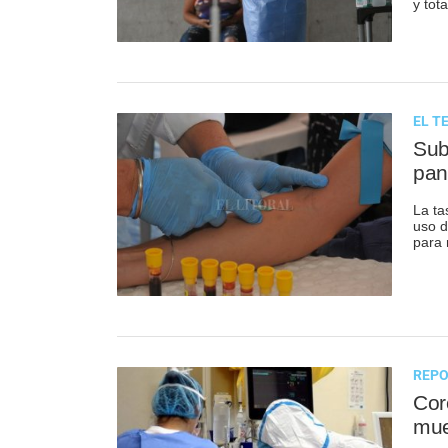
y tot
EL T
Sub
pan
La ta
uso d
para 
REPO
Cor
mue