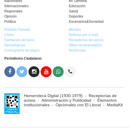
Nacionales
Inf. General
Internacionales
Educación
Regionales
Salud
Opinión
Deportes
Política
Escenarios&Sociedad
Próximo Feriado
Móviles
Clima
Noticias por e-mail
Farmacias de turno
Receptorias de avisos
Necrológicas
Sitios recomendados
Cronograma de pagos
Horóscopo
Periodismo Ciudadano
Hemeroteca Digital (1930-1979)
-
Receptorías de
avisos
-
Administración y Publicidad
-
Elementos
institucionales
-
Opcionales con El Litoral
-
MediaKit