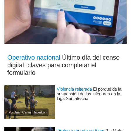
Operativo nacional
Último día del censo
digital: claves para completar el
formulario
Violencia reiterada
El porqué de la
suspensión de las inferiores en la
Liga Santafesina
Por Juan Carlos Haberkon
Tiroteo y muerte en Alem
"La Mafia