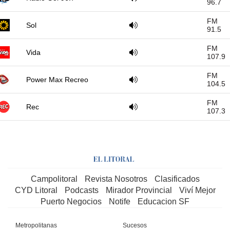
96.7
FM
Sol
91.5
FM
Vida
107.9
FM
Power Max Recreo
104.5
FM
Rec
107.3
Campolitoral
Revista Nosotros
Clasificados
CYD Litoral
Podcasts
Mirador Provincial
Viví Mejor
Puerto Negocios
Notife
Educacion SF
Metropolitanas
Sucesos