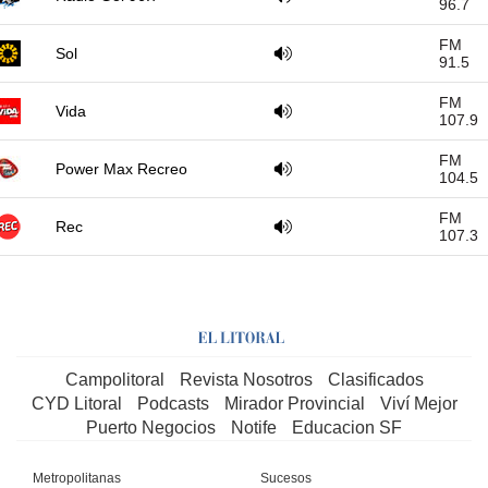
96.7
FM
Sol
91.5
FM
Vida
107.9
FM
Power Max Recreo
104.5
FM
Rec
107.3
Campolitoral
Revista Nosotros
Clasificados
CYD Litoral
Podcasts
Mirador Provincial
Viví Mejor
Puerto Negocios
Notife
Educacion SF
Metropolitanas
Sucesos