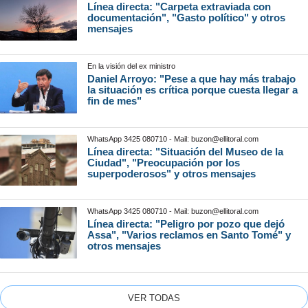
Línea directa: "Carpeta extraviada con
documentación", "Gasto político" y otros
mensajes
En la visión del ex ministro
Daniel Arroyo: "Pese a que hay más trabajo
la situación es crítica porque cuesta llegar a
fin de mes"
WhatsApp 3425 080710 - Mail:
buzon@ellitoral.com
Línea directa: "Situación del Museo de la
Ciudad", "Preocupación por los
superpoderosos" y otros mensajes
WhatsApp 3425 080710 - Mail:
buzon@ellitoral.com
Línea directa: "Peligro por pozo que dejó
Assa", "Varios reclamos en Santo Tomé" y
otros mensajes
VER TODAS