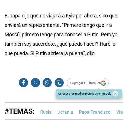
El papa dijo que no viajará a Kyiv por ahora, sino que
enviará un representante. "Primero tengo que ir a
Moscú, primero tengo para conocer a Putin. Pero yo
también soy sacerdote, ¿qué puedo hacer? Haré lo
que pueda. Si Putin abriera la puerta”, dijo.
+ Agregar El Litoral en
Agregar a tus medios preferidos en Google
#TEMAS:
Rusia
Ucrania
Papa Francisco
Vladi